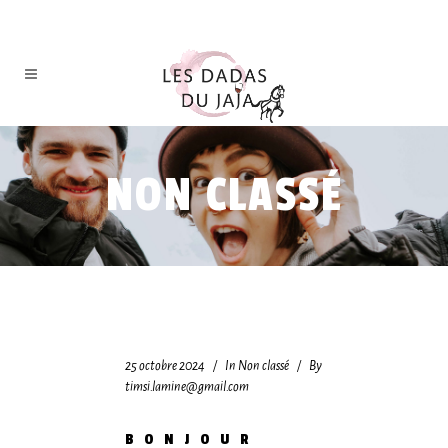
NON CLASSÉ
25 octobre 2024
In
Non classé
By
timsi.lamine@gmail.com
BONJOUR